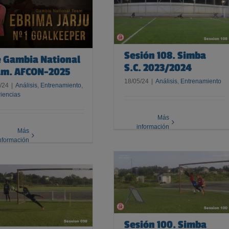
Sesión 108. Simba S.C.
2023/2024
Sesión 108. Simba
 Gambia National
S.C. 2023/2024
am. AFCON-2025
18/05/24
|
Análisis
,
Entrenamiento
/24
|
Análisis
,
Entrenamiento
,
iencias
Más
información
Más
nformación
Sesión 100. Simba S.C.
2023/2024
Sesión 100. Simba