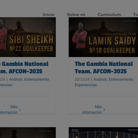
Inicio
Sobre mi
Curriculum
Tr
The Gambia National Team.
AFCON-2025
 Gambia National
The Gambia National
am. AFCON-2025
Team. AFCON-2025
/24
|
Análisis
,
Entrenamiento
,
20/10/24
|
Análisis
,
Entrenamiento
,
iencias
Experiencias
Más
Más
nformación
información