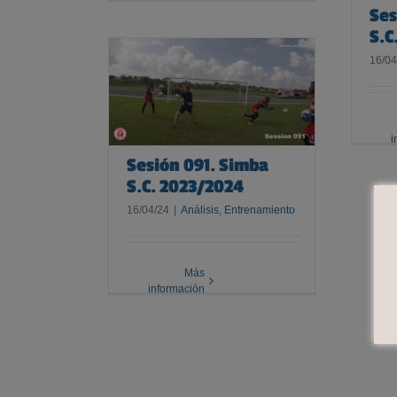
Ses
S.C
16/04
1. Simba S.C.
3/2024
i
Sesión 091. Simba
S.C. 2023/2024
16/04/24
|
Análisis
,
Entrenamiento
Más
información