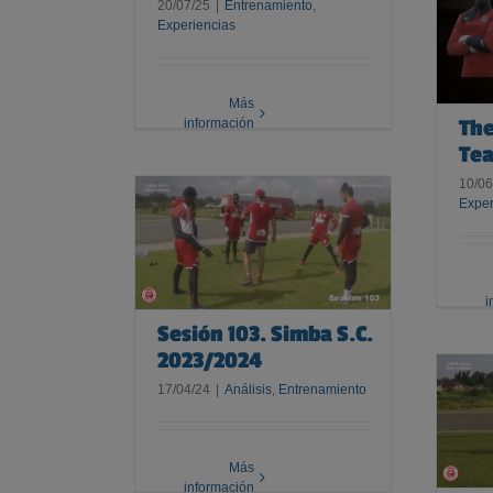
20/07/25
|
Entrenamiento
,
Experiencias
The Gambia National Team.
AFCON-2025
Más
The
información
Te
10/06
Exper
3. Simba S.C.
3/2024
i
Sesión 103. Simba S.C.
2023/2024
17/04/24
|
Análisis
,
Entrenamiento
Sesión 098. Simba S.C.
2023/2024
Más
información