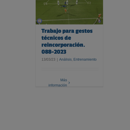
 gestos técnicos
ración. 088-2023
Trabajo para gestos
técnicos de
reincorporación.
088-2023
13/03/23
|
Análisis
,
Entrenamiento
Más
información