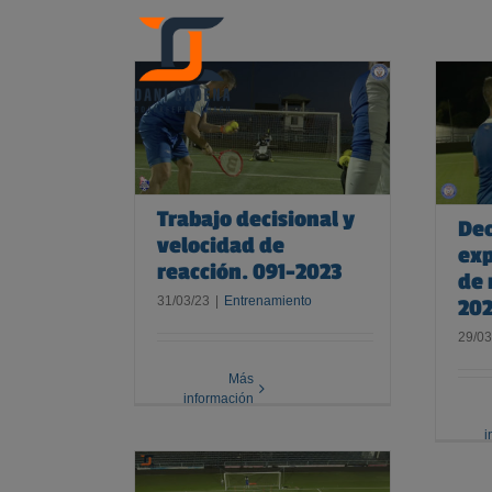
Skip
to
content
decisional y
Decision, fuerza explosiva y
 reacción. 091-
velocidad de reacción. 090-
2023
2023
Trabajo decisional y
Dec
velocidad de
exp
reacción. 091-2023
de 
31/03/23
|
Entrenamiento
20
29/03
Más
información
i