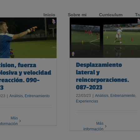
Inicio
Sobre mi
Curriculum
Tr
Desplazamiento lateral y
reincorporaciones. 087-2023
Desplazamiento
ision, fuerza
lateral y
losiva y velocidad
reincorporaciones.
reacción. 090-
087-2023
23
22/03/23
|
Análisis
,
Entrenamiento
,
/23
|
Análisis
,
Entrenamiento
Experiencias
Más
Más
nformación
información