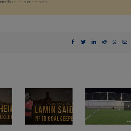
 emails de las publicaciones
Facebook
Twitter
LinkedIn
Reddit
Whatsa
E
Gambia
Sesión 108. Simba
Sesión 103. S
al Team.
S.C. 2023/2024
S.C. 2023/2
N-2025