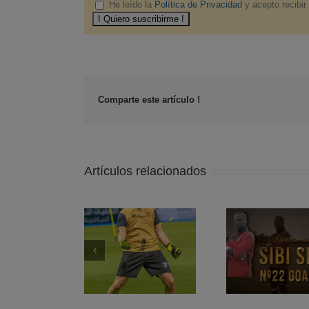
He leído la
Política de Privacidad
y acepto recibir
Comparte este artículo !
Artículos relacionados
The Gambia
The 
atta Sport Club.
National Team.
Nation
Dubai
AFCON-2025
AFCO