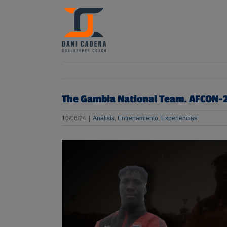
Skip
to
content
The Gambia National Team. AFCON-
10/06/24
|
Análisis
,
Entrenamiento
,
Experiencias